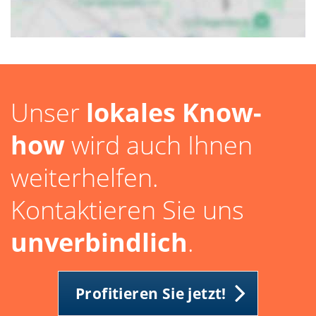
Unser
lokales Know-
how
wird auch Ihnen
weiterhelfen.
Kontaktieren Sie uns
unverbindlich
.
Profitieren Sie jetzt!