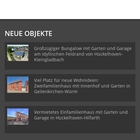
NEUE OBJEKTE
Großzügiger Bungalow mit Garten und Garage
am idyllischen Feldrand von Hückelhoven-
Kleingladbach
Viel Platz für neue Wohnideen:
Zweifamilienhaus mit Innenhof und Garten in
Geilenkirchen-Würm
Vermietetes Einfamilienhaus mit Garten und
Garage in Hückelhoven-Hilfarth