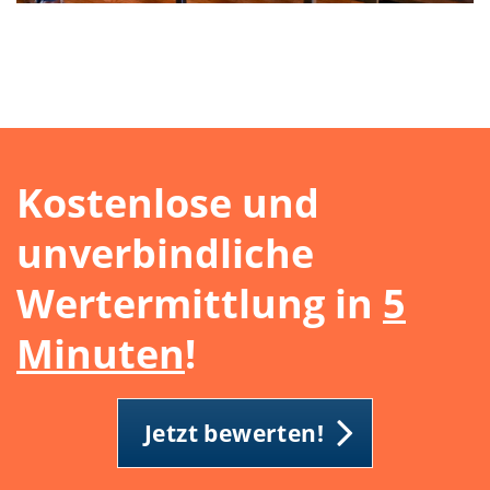
Kostenlose
und
unverbindliche
Wertermittlung in
5
Minuten
!
Jetzt bewerten!