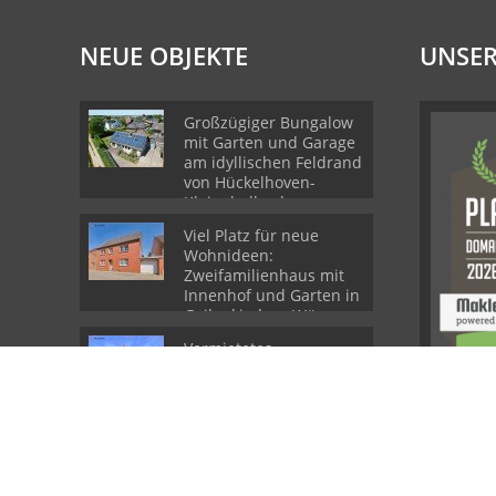
NEUE OBJEKTE
UNSER
Großzügiger Bungalow
mit Garten und Garage
am idyllischen Feldrand
von Hückelhoven-
Kleingladbach
Viel Platz für neue
Wohnideen:
Zweifamilienhaus mit
Innenhof und Garten in
Geilenkirchen-Würm
Vermietetes
Einfamilienhaus mit
Garten und Garage in
Hückelhoven-Hilfarth
© Dr. Dohmen Immobilien GmbH
Powered by Immonia GmbH