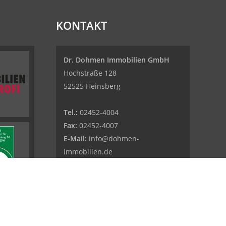
KONTAKT
Dr. Dohmen Immobilien GmbH
Hochstraße 128
52525 Heinsberg
Tel.:
02452-4004
Fax:
02452-4007
E-Mail:
info@dohmen-
immobilien.de
Web:
www.dohmen-immobilien.de