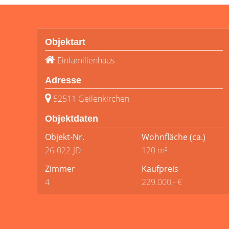
Objektart
Einfamilienhaus
Adresse
52511 Geilenkirchen
Objektdaten
Objekt-Nr.
Wohnfläche
(ca.)
26-022-JD
120 m²
Zimmer
Kaufpreis
4
229.000,- €