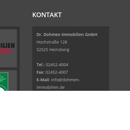
KONTAKT
Dr. Dohmen Immobilien GmbH
Hochstraße 128
52525 Heinsberg
Tel.:
02452-4004
Fax:
02452-4007
E-Mail:
info@dohmen-
immobilien.de
Web:
www.dohmen-immobilien.de