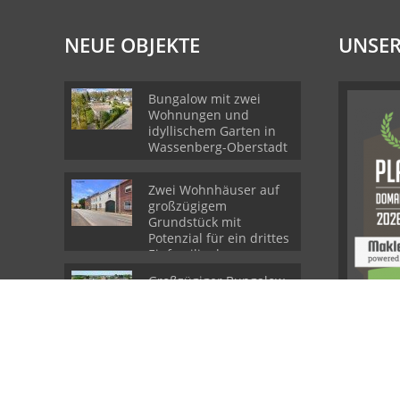
NEUE OBJEKTE
UNSER
Bungalow mit zwei
Wohnungen und
idyllischem Garten in
Wassenberg-Oberstadt
Zwei Wohnhäuser auf
großzügigem
Grundstück mit
Potenzial für ein drittes
Einfamilienhaus
Großzügiger Bungalow
mit Garten und Garage
am idyllischen Feldrand
von Hückelhoven-
Kleingladbach
© Dr. Dohmen Immobilien GmbH
Powered by Immonia GmbH