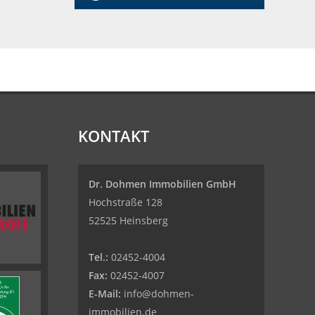
KONTAKT
Dr. Dohmen Immobilien GmbH
Hochstraße 128
52525 Heinsberg
Tel.:
02452-4004
Fax:
02452-4007
E-Mail:
info@dohmen-
immobilien.de