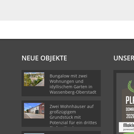
NEUE OBJEKTE
UNSER
Bungalow mit zwei
Wohnungen und
idyllischem Garten in
Wassenberg-Oberstadt
Zwei Wohnhäuser auf
großzügigem
Grundstück mit
Potenzial für ein drittes
Einfamilienhaus